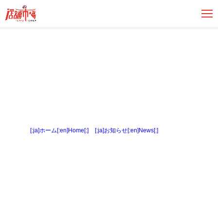
[:ja]ホーム[:en]Home[:]
>
[:ja]お知らせ[:en]News[:]
> パース２