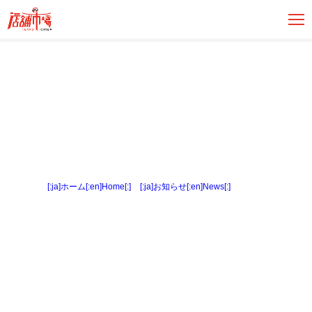
[:ja]ホーム[:en]Home[:]
>
[:ja]お知らせ[:en]News[:]
> 内観３