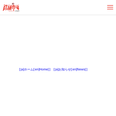
[:ja]ホーム[:en]Home[:]
>
[:ja]お知らせ[:en]News[:]
> 内観