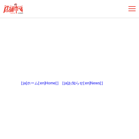
[:ja]ホーム[:en]Home[:]
>
[:ja]お知らせ[:en]News[:]
> 外観２