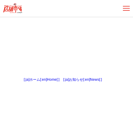
[:ja]ホーム[:en]Home[:]
>
[:ja]お知らせ[:en]News[:]
> ２