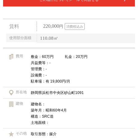
220,000
賃料
円
消費税込み
使用部分面積
110.08㎡
費用
敷金：60万円 礼金：20万円
共益費等：-
管理費：-
設備費：-
駐車場：有 19,800円/月
所在地
静岡県浜松市中央区砂山町1091
建物
建物名：
築年月：昭和60年4月
構造：SRC造
土地面積：
その他
取引形態：媒介