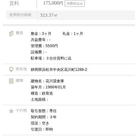
175,000
賃料
円
消費税込み
使用部分面積
323.37㎡
費用
敷金：3ヶ月 礼金：1ヶ月
共益費等：-
管理費：5500円
設備費：-
駐車場：３台分賃料に込
所在地
静岡県浜松市中央区花川町1288-2
建物
建物名：花川貸倉庫
築年月：1986年01月
構造：鉄骨造
土地面積：
その他
取引形態：専任
契約期間：３年
現況：空き
引渡日：即時