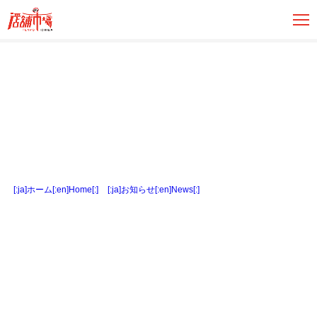
[:ja]ホーム[:en]Home[:]
>
[:ja]お知らせ[:en]News[:]
> 花川町貸倉庫1F間取り図