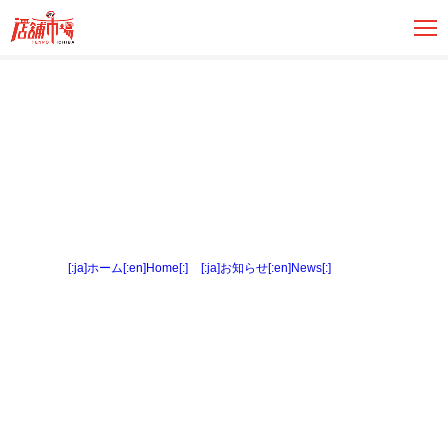
[:ja]ホーム[:en]Home[:]
>
[:ja]お知らせ[:en]News[:]
> 外観１