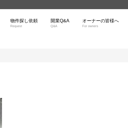
物件探し依頼
開業Q&A
オーナーの皆様へ
Request
Q&A
For owners