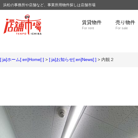
浜松の事務所や店舗など、事業所用物件探しは店舗市場
賃貸物件
売り物件
For rent
For sale
[:ja]ホーム[:en]Home[:]
>
[:ja]お知らせ[:en]News[:]
> 内観２