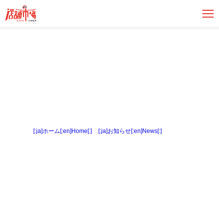
[:ja]ホーム[:en]Home[:]
>
[:ja]お知らせ[:en]News[:]
> 外観１