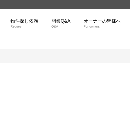
物件探し依頼
開業Q&A
オーナーの皆様へ
Request
Q&A
For owners