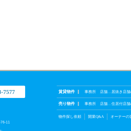
3-7577
賃貸物件
事務所
店舗
…
居抜き店舗
売り物件
事務所
店舗
…
住居付店舗
物件探し依頼
開業Q&A
オーナーの
6-11