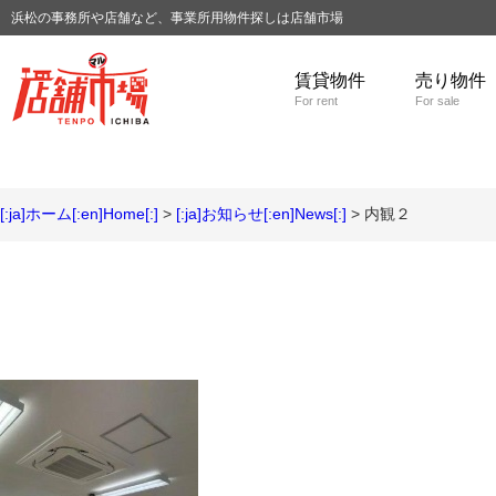
浜松の事務所や店舗など、事業所用物件探しは店舗市場
賃貸物件
売り物件
For rent
For sale
[:ja]ホーム[:en]Home[:]
>
[:ja]お知らせ[:en]News[:]
> 内観２