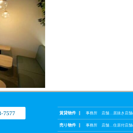
3-7577
賃貸物件
事務所
店舗
…
居抜き店舗
売り物件
事務所
店舗
…
住居付店舗