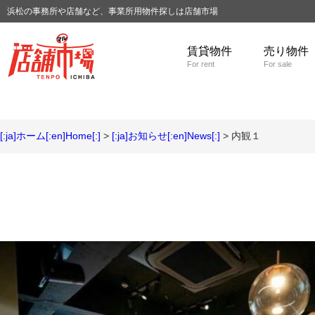
浜松の事務所や店舗など、事業所用物件探しは店舗市場
賃貸物件
売り物件
For rent
For sale
[:ja]ホーム[:en]Home[:]
>
[:ja]お知らせ[:en]News[:]
> 内観１