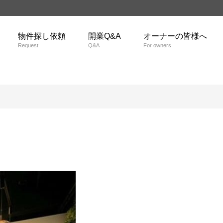
物件探し依頼
開業Q&A
オーナーの皆様へ
Request
Q&A
For owners