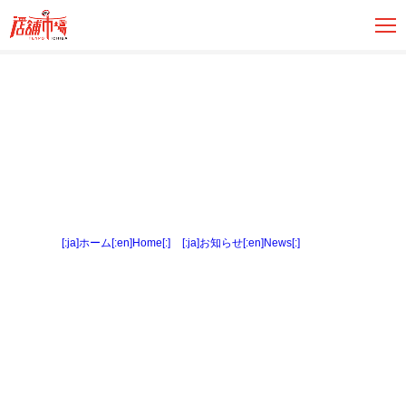
[:ja]ホーム[:en]Home[:]
>
[:ja]お知らせ[:en]News[:]
> 内観２