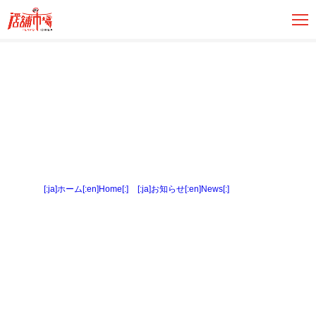
[:ja]ホーム[:en]Home[:]
>
[:ja]お知らせ[:en]News[:]
> 間取り図