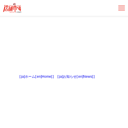
[:ja]ホーム[:en]Home[:]
>
[:ja]お知らせ[:en]News[:]
> 内観３