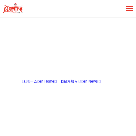
[:ja]ホーム[:en]Home[:]
>
[:ja]お知らせ[:en]News[:]
> 外観３