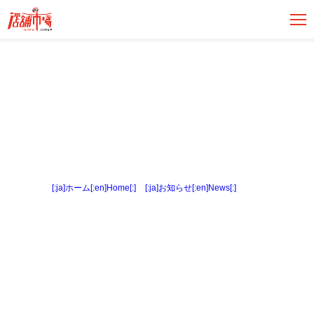
[:ja]ホーム[:en]Home[:]
>
[:ja]お知らせ[:en]News[:]
> 外観