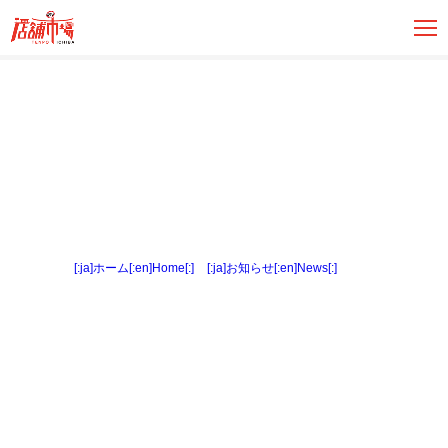
[:ja]ホーム[:en]Home[:]
>
[:ja]お知らせ[:en]News[:]
> 外観