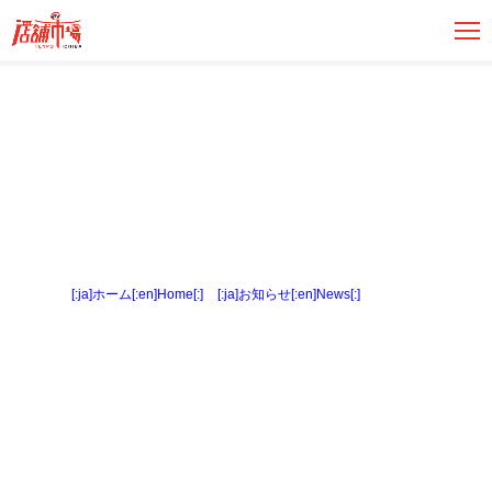
[:ja]ホーム[:en]Home[:]
>
[:ja]お知らせ[:en]News[:]
> 橋羽２F