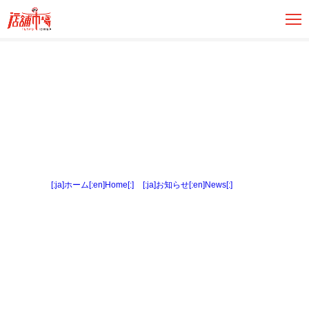
[:ja]ホーム[:en]Home[:]
>
[:ja]お知らせ[:en]News[:]
> 外観