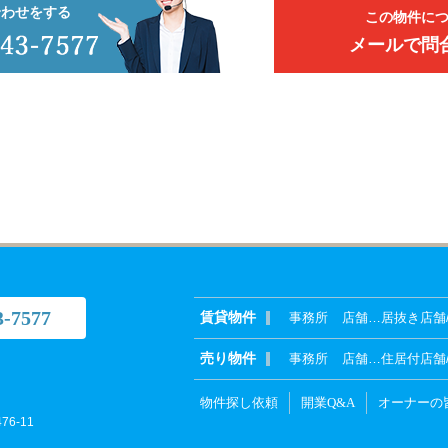
合わせをする
この物件に
メールで問
3-7577
賃貸物件
事務所
店舗
…
居抜き店舗
売り物件
事務所
店舗
…
住居付店舗
物件探し依頼
開業Q&A
オーナーの
6-11