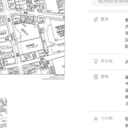
使用部分面
費用
所在地
建物
その他