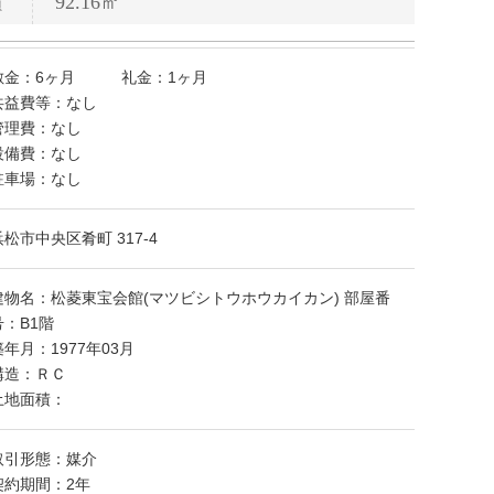
積
92.16㎡
敷金：6ヶ月 礼金：1ヶ月
共益費等：なし
管理費：なし
設備費：なし
駐車場：なし
浜松市中央区肴町 317-4
建物名：松菱東宝会館(マツビシトウホウカイカン) 部屋番
号：B1階
築年月：1977年03月
構造：ＲＣ
土地面積：
取引形態：媒介
契約期間：2年