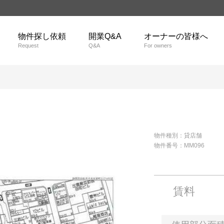
物件探し依頼
開業Q&A
オーナーの皆様へ
Request
Q&A
For owners
物件種別：貸店舗
物件番号：MM096
賃料