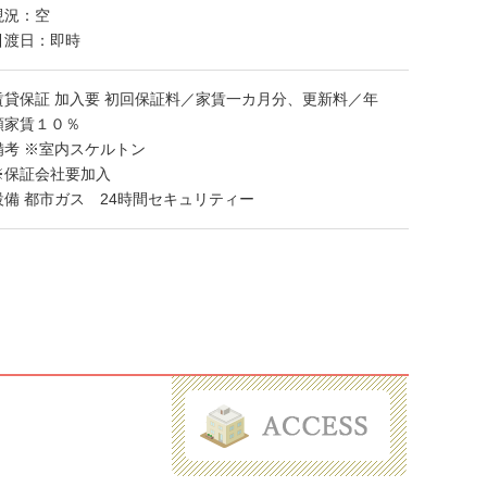
現況：空
引渡日：即時
賃貸保証 加入要 初回保証料／家賃一カ月分、更新料／年
額家賃１０％
備考 ※室内スケルトン
※保証会社要加入
設備 都市ガス 24時間セキュリティー