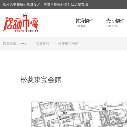
浜松の事務所や店舗など、事業所用物件探しは店舗市場
賃貸物件
売り物件
For rent
For sale
店舗市場 ホーム
賃貸物件
松菱東宝会館
松菱東宝会館