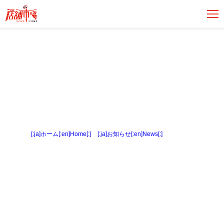
[:ja]ホーム[:en]Home[:]
>
[:ja]お知らせ[:en]News[:]
> 間取り図