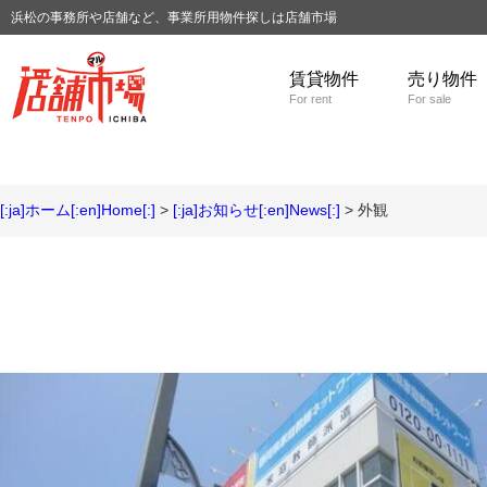
浜松の事務所や店舗など、事業所用物件探しは店舗市場
賃貸物件
売り物件
For rent
For sale
[:ja]ホーム[:en]Home[:]
>
[:ja]お知らせ[:en]News[:]
> 外観