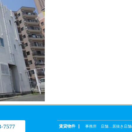
3-7577
賃貸物件
事務所
店舗
…
居抜き店舗