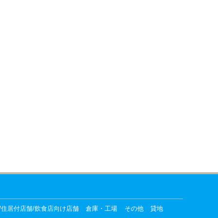
/住居付店舗/飲食店向け店舗
倉庫・工場
その他
貸地