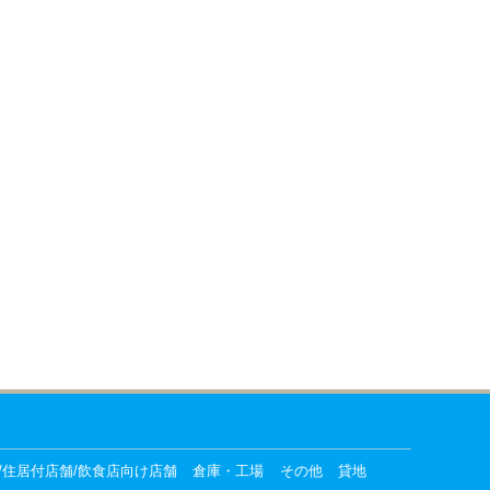
/住居付店舗/飲食店向け店舗
倉庫・工場
その他
貸地