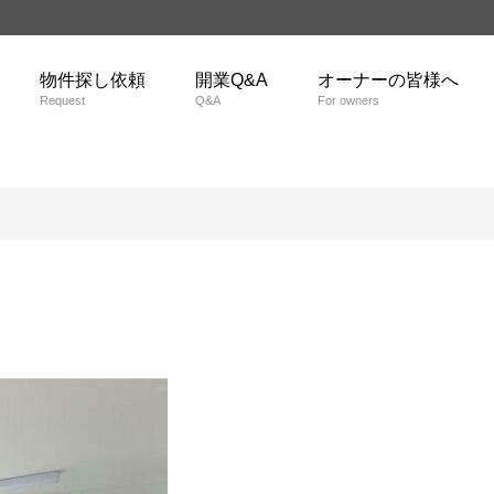
物件探し依頼
開業Q&A
オーナーの皆様へ
Request
Q&A
For owners