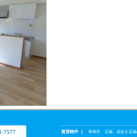
3-7577
賃貸物件
事務所
店舗
…
居抜き店舗