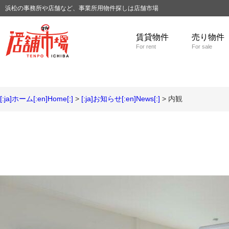
浜松の事務所や店舗など、事業所用物件探しは店舗市場
賃貸物件
売り物件
For rent
For sale
[:ja]ホーム[:en]Home[:]
>
[:ja]お知らせ[:en]News[:]
> 内観