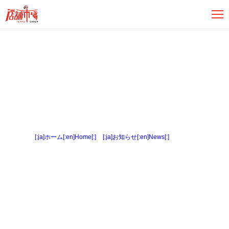
[:ja]ホーム[:en]Home[:]
>
[:ja]お知らせ[:en]News[:]
> 内観２