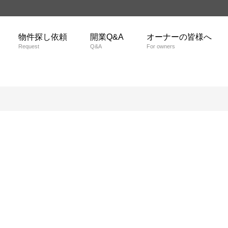
物件探し依頼
開業Q&A
オーナーの皆様へ
Request
Q&A
For owners