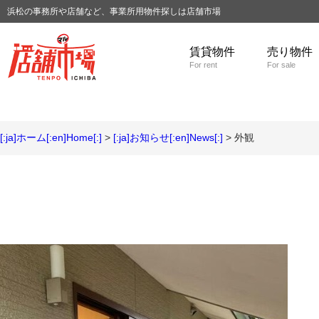
浜松の事務所や店舗など、事業所用物件探しは店舗市場
賃貸物件
売り物件
For rent
For sale
[:ja]ホーム[:en]Home[:]
>
[:ja]お知らせ[:en]News[:]
> 外観