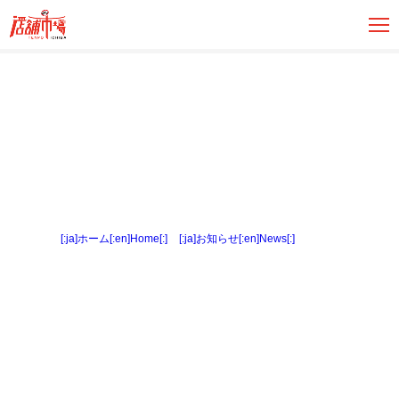
[:ja]ホーム[:en]Home[:]
>
[:ja]お知らせ[:en]News[:]
> 間取図