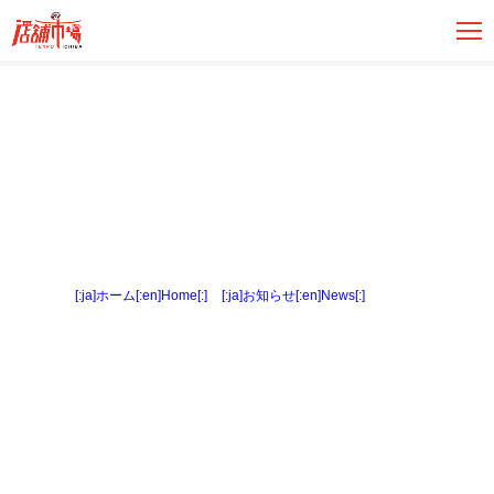
[:ja]ホーム[:en]Home[:]
>
[:ja]お知らせ[:en]News[:]
> 外観５