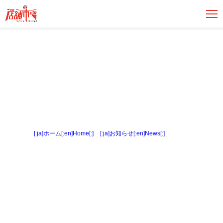
[:ja]ホーム[:en]Home[:]
>
[:ja]お知らせ[:en]News[:]
> 間取図