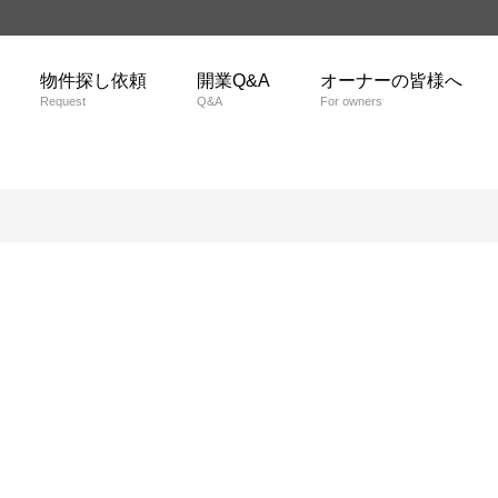
物件探し依頼
開業Q&A
オーナーの皆様へ
Request
Q&A
For owners