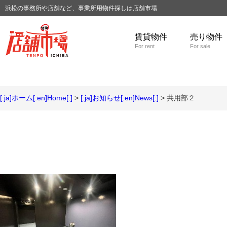
浜松の事務所や店舗など、事業所用物件探しは店舗市場
賃貸物件
売り物件
For rent
For sale
[:ja]ホーム[:en]Home[:]
>
[:ja]お知らせ[:en]News[:]
> 共用部２