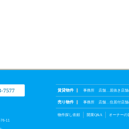
3-7577
賃貸物件
事務所
店舗
…
居抜き店舗
売り物件
事務所
店舗
…
住居付店舗
物件探し依頼
開業Q&A
オーナーの
6-11