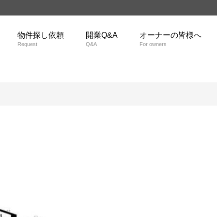
物件探し依頼
開業Q&A
オーナーの皆様へ
Request
Q&A
For owners