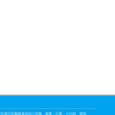
/住居付店舗/飲食店向け店舗
倉庫・工場
その他
貸地