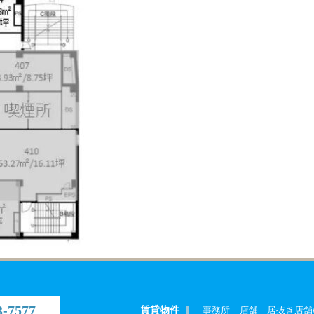
3-7577
賃貸物件
事務所
店舗
…
居抜き店舗