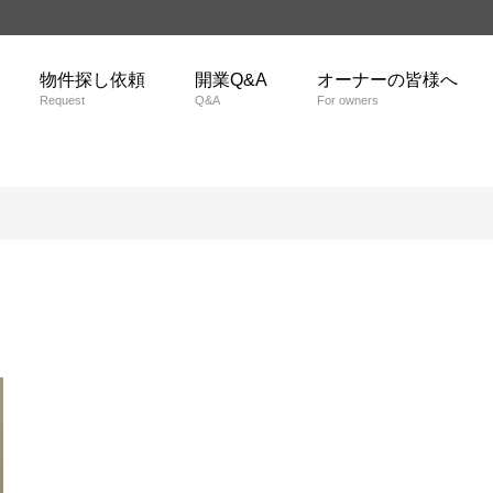
物件探し依頼
開業Q&A
オーナーの皆様へ
Request
Q&A
For owners