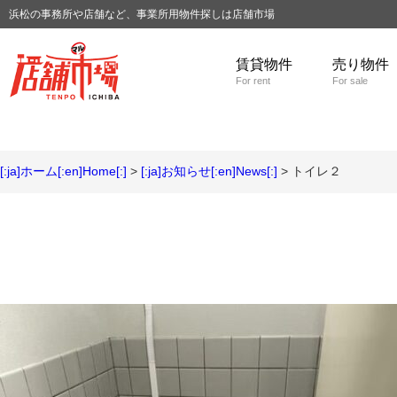
浜松の事務所や店舗など、事業所用物件探しは店舗市場
賃貸物件
売り物件
For rent
For sale
[:ja]ホーム[:en]Home[:]
>
[:ja]お知らせ[:en]News[:]
> トイレ２