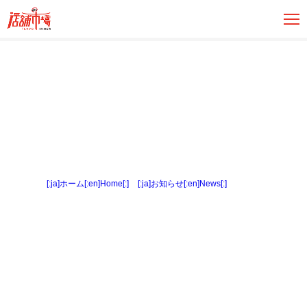
[:ja]ホーム[:en]Home[:]
>
[:ja]お知らせ[:en]News[:]
> 内観１