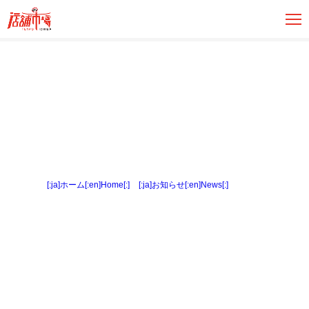
[:ja]ホーム[:en]Home[:]
>
[:ja]お知らせ[:en]News[:]
> 間取図