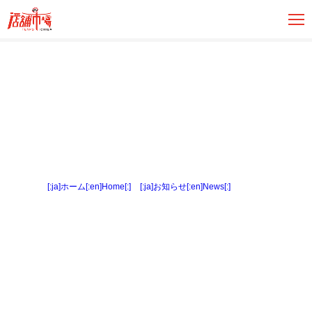
[:ja]ホーム[:en]Home[:]
>
[:ja]お知らせ[:en]News[:]
> 間取図