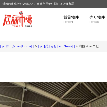
浜松の事務所や店舗など、事業所用物件探しは店舗市場
賃貸物件
売り物件
For rent
For sale
[:ja]ホーム[:en]Home[:]
>
[:ja]お知らせ[:en]News[:]
> 内観４ – コピー