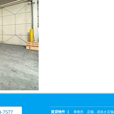
3-7577
賃貸物件
事務所
店舗
…
居抜き店舗