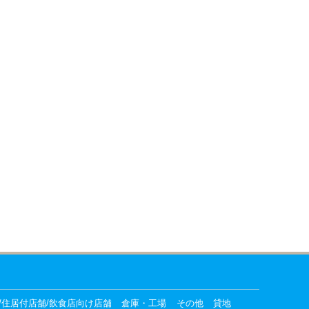
/住居付店舗/飲食店向け店舗
倉庫・工場
その他
貸地