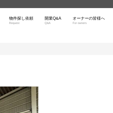
物件探し依頼
開業Q&A
オーナーの皆様へ
Request
Q&A
For owners