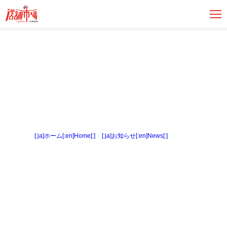
[:ja]ホーム[:en]Home[:]
>
[:ja]お知らせ[:en]News[:]
> 内観７