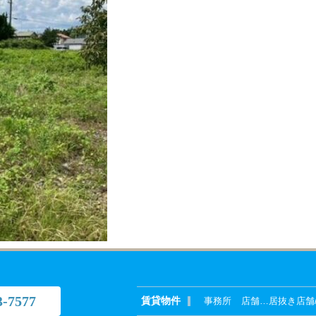
3-7577
賃貸物件
事務所
店舗
…
居抜き店舗