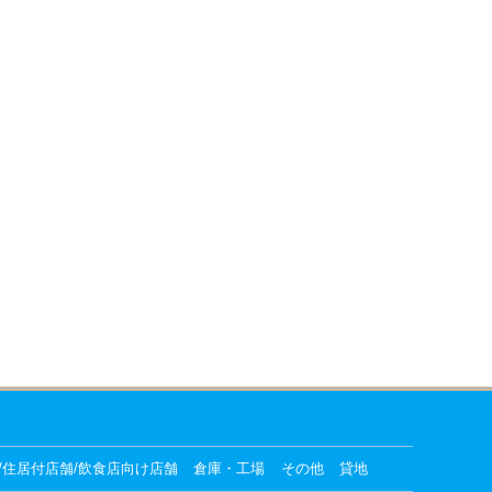
/住居付店舗/飲食店向け店舗
倉庫・工場
その他
貸地