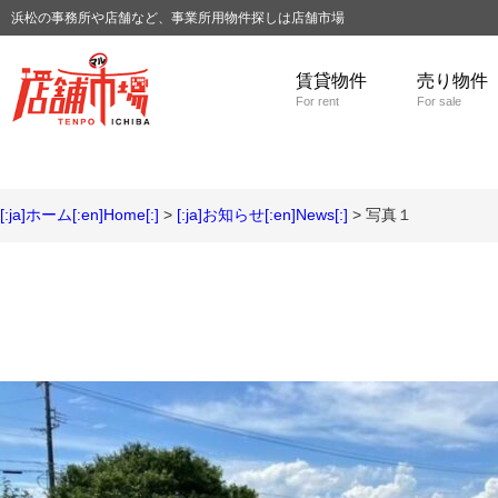
浜松の事務所や店舗など、事業所用物件探しは店舗市場
賃貸物件
売り物件
For rent
For sale
[:ja]ホーム[:en]Home[:]
>
[:ja]お知らせ[:en]News[:]
> 写真１