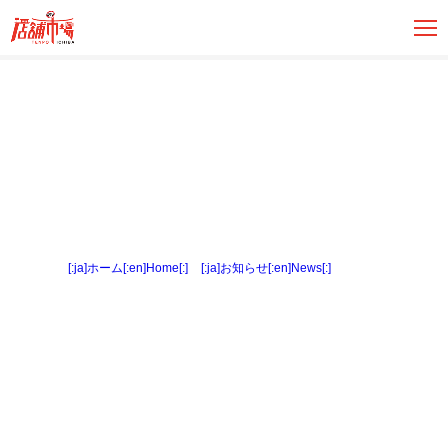
[:ja]ホーム[:en]Home[:]
>
[:ja]お知らせ[:en]News[:]
> 内観４