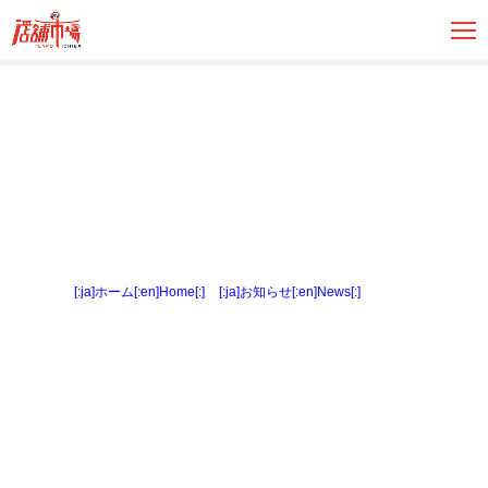
[:ja]ホーム[:en]Home[:]
>
[:ja]お知らせ[:en]News[:]
> 外観１