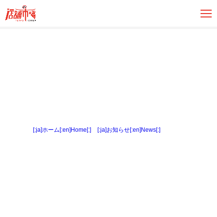
[:ja]ホーム[:en]Home[:]
>
[:ja]お知らせ[:en]News[:]
> 内観３