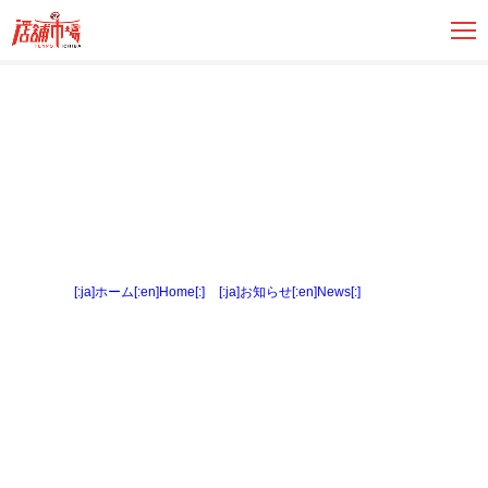
[:ja]ホーム[:en]Home[:]
>
[:ja]お知らせ[:en]News[:]
> 外観２