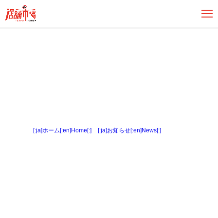
[:ja]ホーム[:en]Home[:]
>
[:ja]お知らせ[:en]News[:]
> 内観２