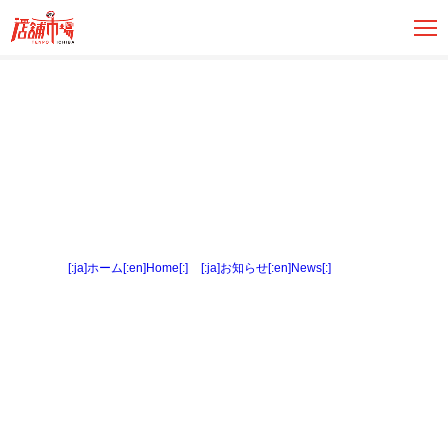
[:ja]ホーム[:en]Home[:]
>
[:ja]お知らせ[:en]News[:]
> 駐車場