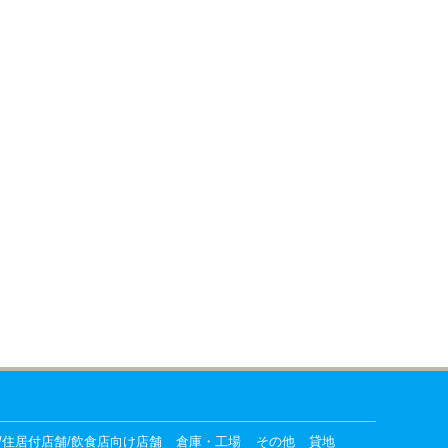
/住居付店舗/飲食店向け店舗
倉庫・工場
その他
貸地