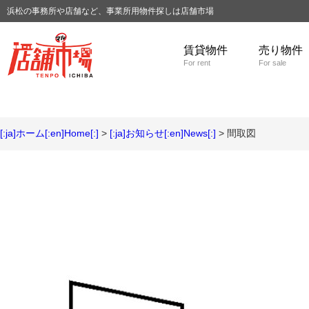
浜松の事務所や店舗など、事業所用物件探しは店舗市場
賃貸物件
売り物件
For rent
For sale
[:ja]ホーム[:en]Home[:]
>
[:ja]お知らせ[:en]News[:]
> 間取図