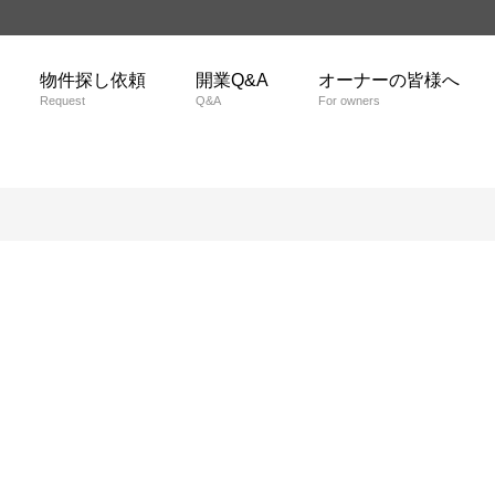
物件探し依頼
開業Q&A
オーナーの皆様へ
Request
Q&A
For owners