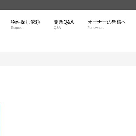
物件探し依頼
開業Q&A
オーナーの皆様へ
Request
Q&A
For owners