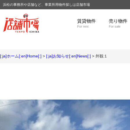
浜松の事務所や店舗など、事業所用物件探しは店舗市場
賃貸物件
売り物件
For rent
For sale
[:ja]ホーム[:en]Home[:]
>
[:ja]お知らせ[:en]News[:]
> 外観１