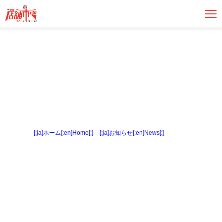
[:ja]ホーム[:en]Home[:]
>
[:ja]お知らせ[:en]News[:]
> 間取図