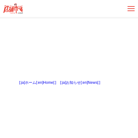
[:ja]ホーム[:en]Home[:]
>
[:ja]お知らせ[:en]News[:]
> 事務所３