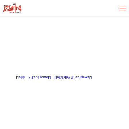
[:ja]ホーム[:en]Home[:]
>
[:ja]お知らせ[:en]News[:]
> 製パン室２